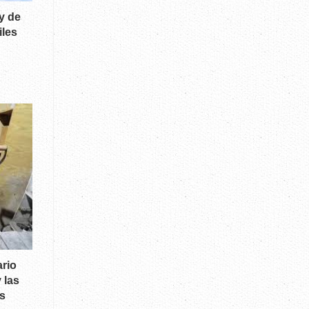
y de
iles
ario
 las
as