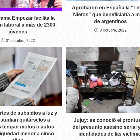
Aprobaron en España la “Le
Nietos” que beneficiaría a m
rama Empezar facilita la
de argentinos
n laboral a más de 2300
8 octubre, 2022
jóvenes
31 octubre, 2022
rtes de subsidios a luz y
estudian quitárselos a
Jujuy: se conoció el prontu
 tengan motos o autos
del presunto asesino serial y
igüedad menor a cinco
identidades de las víctim