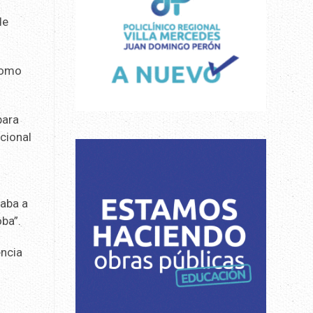
de
 como
para
acional
daba a
ba”.
encia