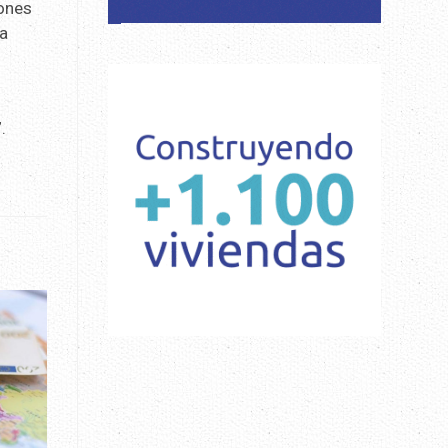
iones
la
.