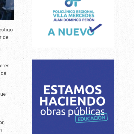
estigo
r de
terés
 de
que
or,
n