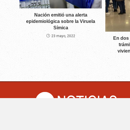
Nación emitió una alerta
epidemiológica sobre la Viruela
Símica
23 mayo, 2022
En dos 
trámi
vivie
CM Noticias.co