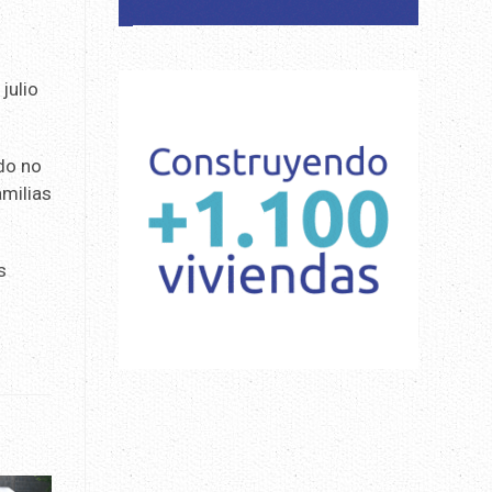
julio
ado no
amilias
s