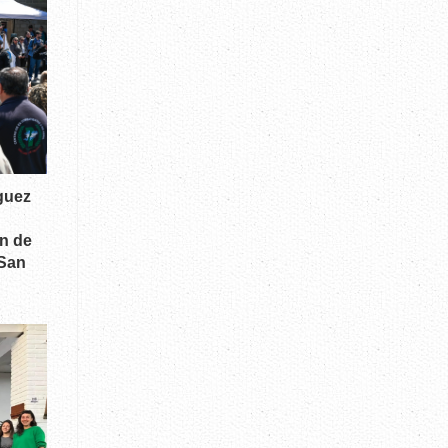
guez
n de
 San