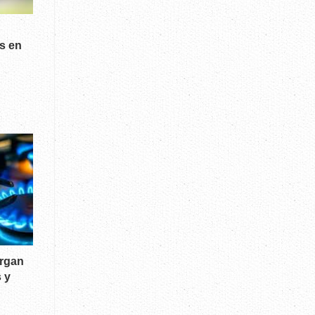
s en
ergan
 y