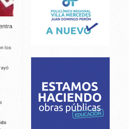
entra
on los
brayó
e
s
ido