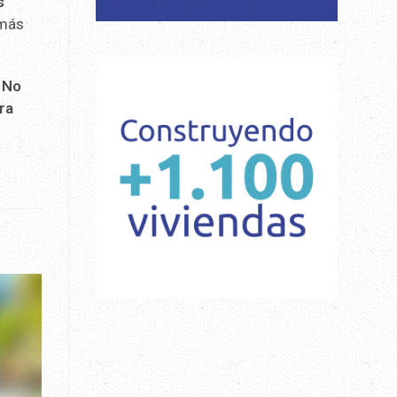
s
 más
.
No
ra