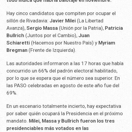
todo indica que habría balotaje en noviembre.
Hay cinco candidatos que compiten por ocupar el
sillón de Rivadavia:
Javier Milei
(La Libertad
Avanza),
Sergio Massa
(Unión por la Patria),
Patricia
Bullrich
(Juntos por el Cambio),
Juan
Schiaretti
(Hacemos por Nuestro País) y
Myriam
Bregman
(Frente de Izquierda).
Las autoridades informaron a las 17 horas que había
concurrido un 66% del padrón electoral habilitado,
por lo que se espera que el número sea superior. En
las PASO celebradas en agosto de este año fue del
69%.
En un escenario totalmente incierto, hay expectativa
por saber quién ocupará la Presidencia en el próximo
mandato.
Milei, Massa y Bullrich fueron los tres
presidenciables más votados en las