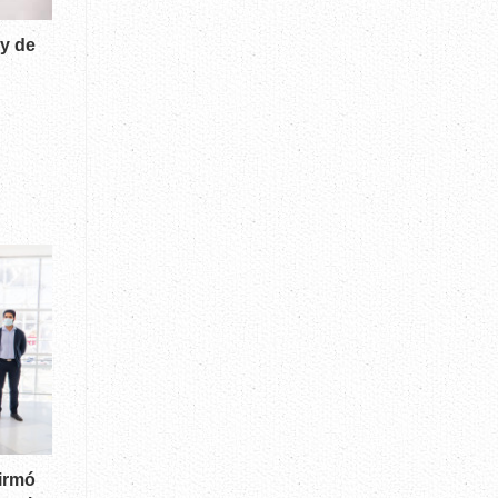
y de
firmó