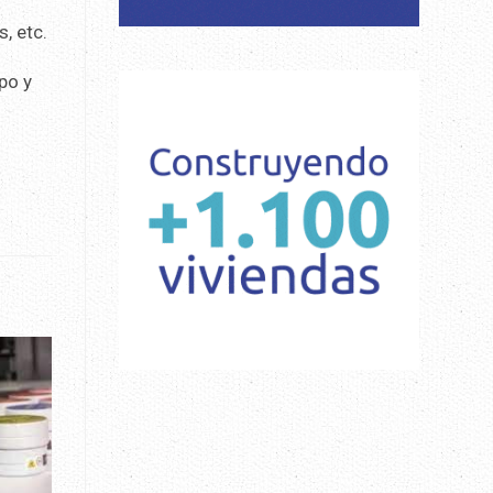
, etc.
po y