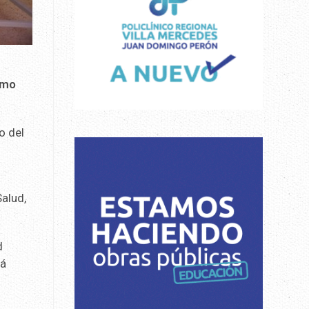
smo
o del
Salud,
d
rá