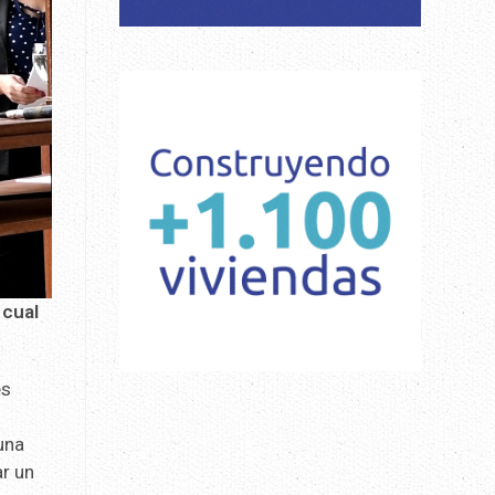
 cual
es
una
ar un