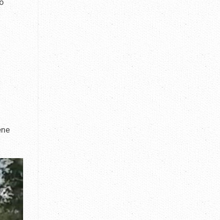
yo
ene