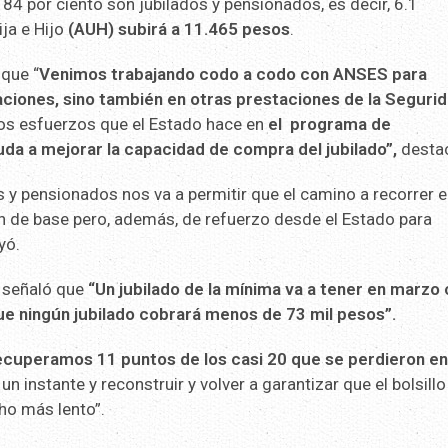
 84 por ciento son jubilados y pensionados, es decir, 6.1
ja e Hijo
(AUH) subirá a 11.465 pesos
.
que “
Venimos trabajando codo a codo con ANSES para
aciones, sino también en otras prestaciones de la Seguri
los esfuerzos que el Estado hace en
el programa de
 a mejorar la capacidad de compra del jubilado”,
desta
y pensionados nos va a permitir que el camino a recorrer e
n de base pero, además, de refuerzo desde el Estado para
yó.
, señaló que
“Un jubilado de la mínima va a tener en marz
ue ningún jubilado cobrará menos de 73 mil pesos”.
ecuperamos 11 puntos de los casi 20 que se perdieron en
 un instante y reconstruir y volver a garantizar que el bolsill
cho más lento”.