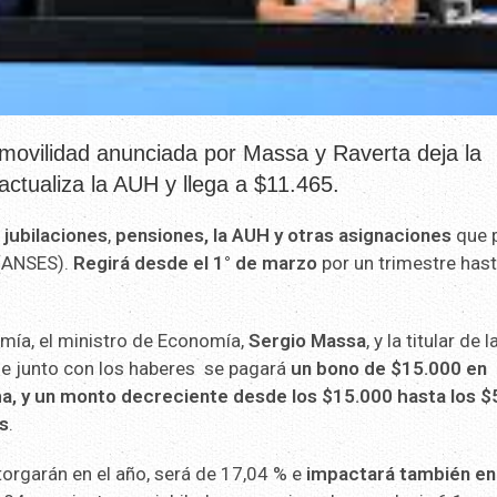
 movilidad anunciada por Massa y Raverta deja la
ctualiza la AUH y llega a $11.465.
jubilaciones
,
pensiones, la AUH y otras asignaciones
que 
 (ANSES).
Regirá desde el 1° de marzo
por un trimestre has
mía, el ministro de Economía,
Sergio Massa
, y la titular de l
 junto con los haberes se pagará
un bono de $15.000 en
ma, y un monto decreciente desde los $15.000 hasta los $
s
.
torgarán en el año, será de 17,04 % e
impactará también en