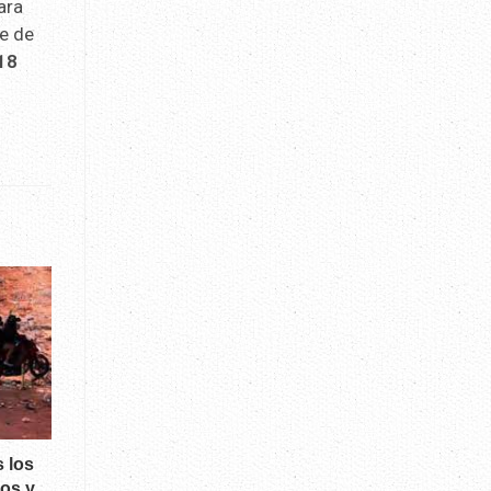
ara
ce de
 18
s los
dos y