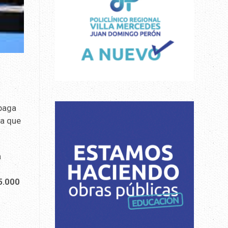
paga
ta que
a
5.000