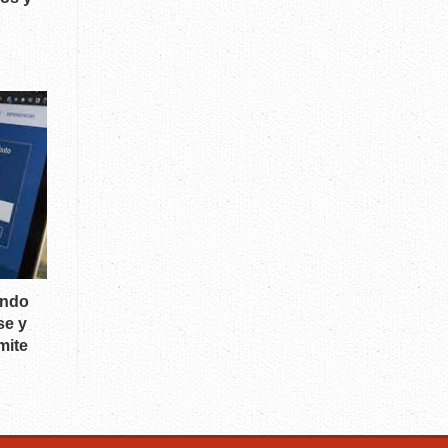
ándo
se y
mite