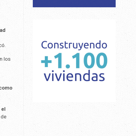
dad
có.
n los
o como
 el
o de