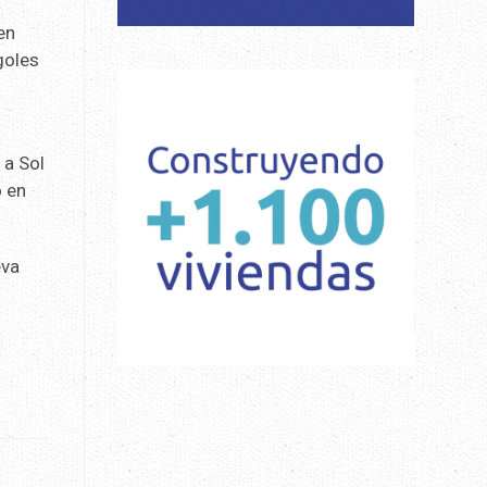
en
goles
 a Sol
o en
eva