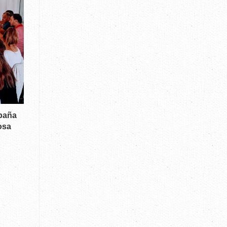
mpaña
osa