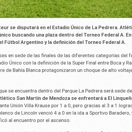
teur se disputará en el Estadio Único de La Pedrera. Atlét
 único buscando una plaza dentro del Torneo Federal A. En
el Fútbol Argentino y la definición del Torneo Federal A.
es en sede de las finales de las diferentes categorías del f
dio Único con la definición de la Super Final entre Boca y Ra
e de Bahía Blanca protagonizaron un choque de alto voltaj
o que se encuentra dentro del Parque La Pedrera será sede d
tlético San Martín de Mendoza se enfrentará a El Linqueñ
ante Unión Villa Krause por 1 a 0, pero gracias al 3 a 1 logra
el elenco de Lincoln venció 4 a 0 en la ida a Sportivo Baradero,
ificó al encuentro por el ascenso.