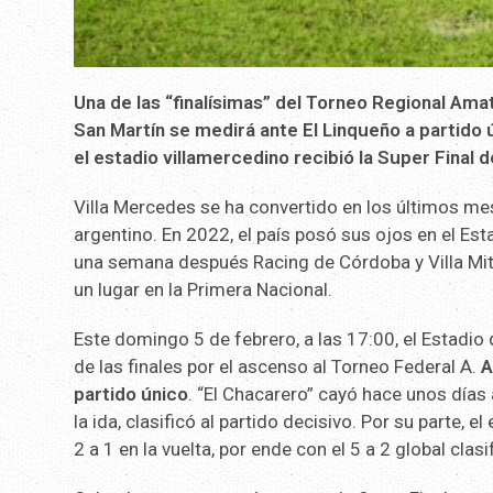
Una de las “finalísimas” del Torneo Regional Ama
San Martín se medirá ante El Linqueño a partido
el estadio villamercedino recibió la Super Final d
Villa Mercedes se ha convertido en los últimos mes
argentino. En 2022, el país posó sus ojos en el Esta
una semana después Racing de Córdoba y Villa Mitr
un lugar en la Primera Nacional.
Este domingo 5 de febrero, a las 17:00, el Estadi
de las finales por el ascenso al Torneo Federal A.
A
partido único
. “El Chacarero” cayó hace unos días 
la ida, clasificó al partido decisivo. Por su parte, 
2 a 1 en la vuelta, por ende con el 5 a 2 global clas