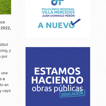
ico
 2022,
útbol
cing, y
e por
e una
o a
do en
 y cayó