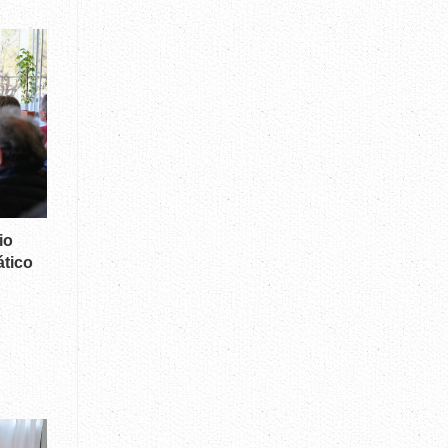
io
ático