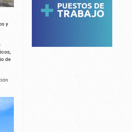
os y
s
icos,
io de
ción