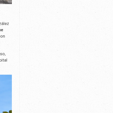
zález
ue
con
so,
ital