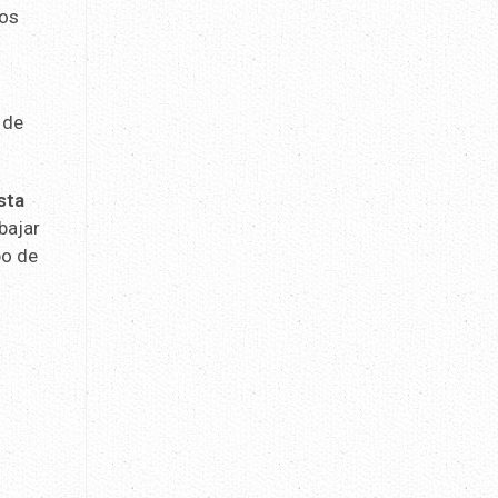
mos
 de
sta
bajar
po de