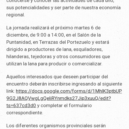
conocerse y conocer las actividades de cada uno,
sus potencialidades y ser parte de nuestra economía
regional.
La jornada realizará el próximo martes 6 de
diciembre, de 9:00 a 14:00, en el Salón de la
Puntanidad, en Terrazas del Portezuelo y estará
dirigido a productores de lana, esquiladores,
hilanderas, tejedoras y otros consumidores que
utilizan la lana para producir o comercializar.
Aquellos interesados que deseen participar del
encuentro deberán inscribirse ingresando al siguiente
link:
https://docs.google.com/forms/d/1MhlK3ptbUP
9G2J8AQVwgLgQeliRYnmdks27Jip3xuuQ/edit?
ts=637cd3d0
y completar el formulario
correspondiente.
Los diferentes organismos provinciales serán