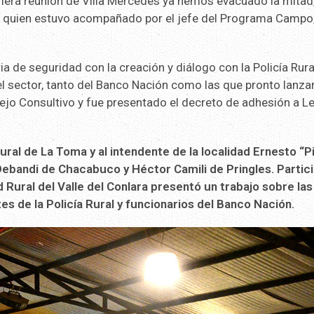
mera reunión de Villa Mercedes ya hemos evacuado la mitad,
o, quien estuvo acompañado por el jefe del Programa Campo
a de seguridad con la creación y diálogo con la Policía Rura
 el sector, tanto del Banco Nación como las que pronto lanzar
jo Consultivo y fue presentado el decreto de adhesión a L
ral de La Toma y al intendente de la localidad Ernesto “Pi
ebandi de Chacabuco y Héctor Camili de Pringles. Partic
 Rural del Valle del Conlara presentó un trabajo sobre las
tes de la Policía Rural y funcionarios del Banco Nación.