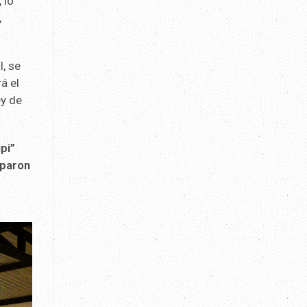
 lo
,
l, se
á el
ey de
pi”
iparon