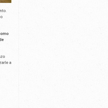
nto.
lo
 como
 de
azo
zarle a