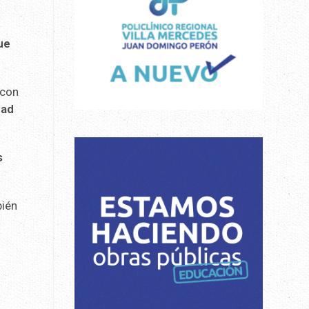
ue
 con
dad
s
bién