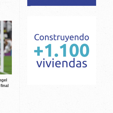
ngel
final