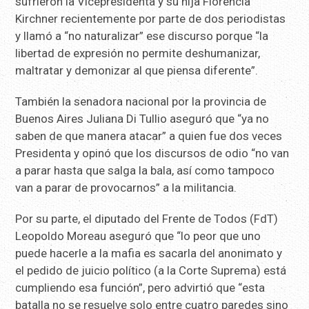
sufrieron la Vicepresidenta y su hija Florencia
Kirchner recientemente por parte de dos periodistas
y llamó a “no naturalizar” ese discurso porque “la
libertad de expresión no permite deshumanizar,
maltratar y demonizar al que piensa diferente”.
También la senadora nacional por la provincia de
Buenos Aires Juliana Di Tullio aseguró que “ya no
saben de que manera atacar” a quien fue dos veces
Presidenta y opinó que los discursos de odio “no van
a parar hasta que salga la bala, así como tampoco
van a parar de provocarnos” a la militancia.
Por su parte, el diputado del Frente de Todos (FdT)
Leopoldo Moreau aseguró que “lo peor que uno
puede hacerle a la mafia es sacarla del anonimato y
el pedido de juicio político (a la Corte Suprema) está
cumpliendo esa función”, pero advirtió que “esta
batalla no se resuelve solo entre cuatro paredes sino