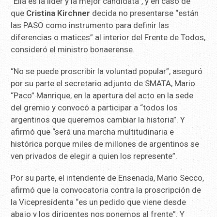
“Ella es la líder y la mejor candidata”, y en caso de
que
Cristina Kirchner
decida no presentarse “están
las PASO como instrumento para definir las
diferencias o matices” al interior del Frente de Todos,
consideró el ministro bonaerense.
“No se puede proscribir la voluntad popular”, aseguró
por su parte el secretario adjunto de SMATA, Mario
“Paco” Manrique, en la apertura del acto en la sede
del gremio y convocó a participar a “todos los
argentinos que queremos cambiar la historia”. Y
afirmó que “será una marcha multitudinaria e
histórica porque miles de millones de argentinos se
ven privados de elegir a quien los represente”.
Por su parte, el intendente de Ensenada, Mario Secco,
afirmó que la convocatoria contra la proscripción de
la Vicepresidenta “es un pedido que viene desde
abajo y los dirigentes nos ponemos al frente”. Y