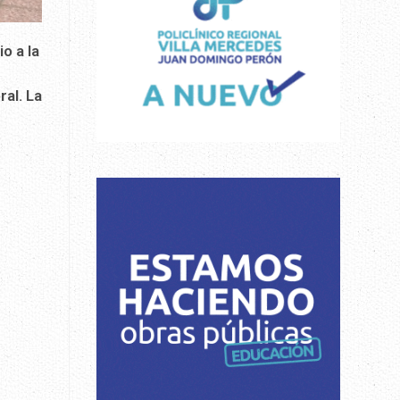
o a la
ral. La