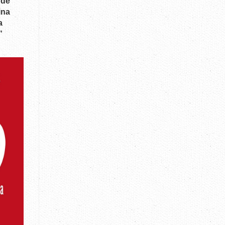
 de
ina
a
”