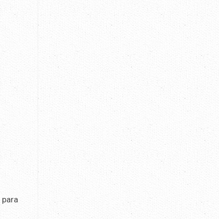
 para
s