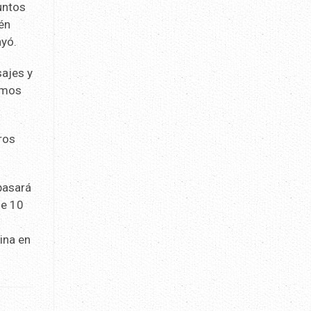
untos
ién
ayó.
sajes y
amos
ros
pasará
de 10
ina en