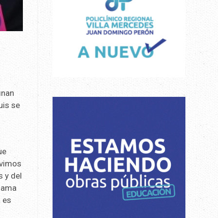
inan
uis se
ue
uvimos
 y del
llama
a es