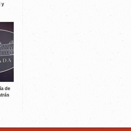
 y
ía de
atrás