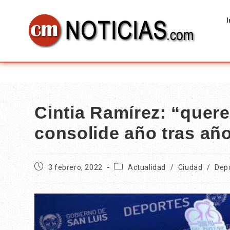
I
Cintia Ramírez: “quere
consolide año tras añ
3 febrero, 2022
Actualidad
/
Ciudad
/
Dep