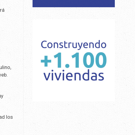
ará
lino,
web.
uy
ad los