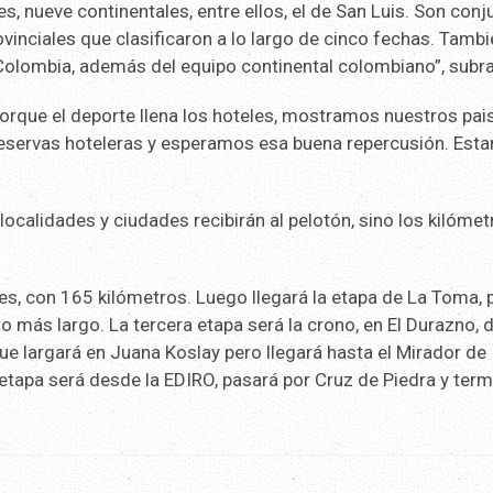
, nueve continentales, entre ellos, el de San Luis. Son conj
ovinciales que clasificaron a lo largo de cinco fechas. Tamb
e Colombia, además del equipo continental colombiano”, subr
. Porque el deporte llena los hoteles, mostramos nuestros pai
 reservas hoteleras y esperamos esa buena repercusión. Est
ocalidades y ciudades recibirán al pelotón, sino los kilómet
es, con 165 kilómetros. Luego llegará la etapa de La Toma, 
o más largo. La tercera etapa será la crono, en El Durazno, 
que largará en Juana Koslay pero llegará hasta el Mirador de
 etapa será desde la EDIRO, pasará por Cruz de Piedra y term