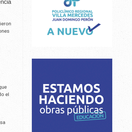
encia
ieron
iones
n
que
do el
esa