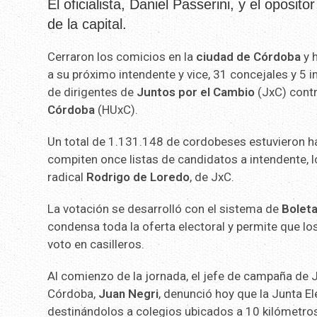
El oficialista, Daniel Passerini, y el oposi
de la capital.
Cerraron los comicios en la
ciudad de Córdoba
y 
a su próximo intendente y vice, 31 concejales y 5 
de dirigentes de
Juntos por el Cambio
(JxC) contr
Córdoba
(HUxC).
Un total de 1.131.148 de cordobeses estuvieron ha
compiten once listas de candidatos a intendente, lo
radical
Rodrigo de Loredo
, de JxC.
La votación se desarrolló con el sistema de
Boleta
condensa toda la oferta electoral y permite que l
voto en casilleros.
Al comienzo de la jornada, el jefe de campaña de J
Córdoba,
Juan Negri
, denunció hoy que la Junta E
destinándolos a colegios ubicados a 10 kilómetros