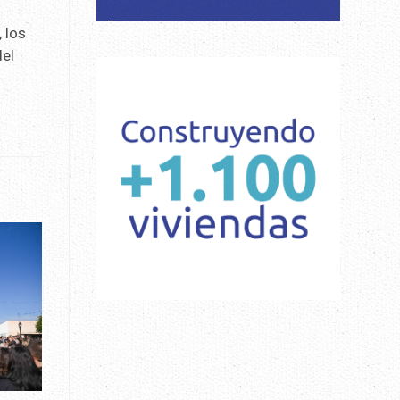
, los
del