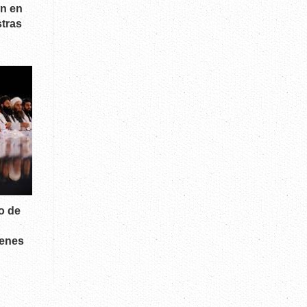
on en
tras
o de
ienes