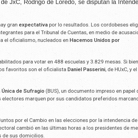
tor de JxC, Rodrigo de Loredo, se disputan la Intend
hay gran
expectativa
por lo resultados. Los cordobeses elig
integrantes para el Tribunal de Cuentas, en medio de acusac
a el oficialismo, nucleados en
Hacemos Unidos por
bilitados para votar en 488 escuelas y 3.829 mesas. Si bie
s favoritos son el oficialista
Daniel Passerini
, de HUxC, y el
 Única de Sufragio
(BUS), un documento impreso en papel 
os electores marquen por sus candidatos preferidos marcan
untos por el Cambio en las elecciones por la intendencia de
lectoral cambió en las últimas horas a los presidentes de m
 de sus domicilios.