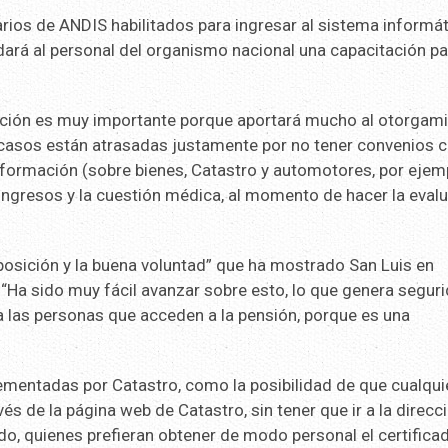
uarios de ANDIS habilitados para ingresar al sistema informá
indará al personal del organismo nacional una capacitación p
ación es muy importante porque aportará mucho al otorgam
 casos están atrasadas justamente por no tener convenios 
formación (sobre bienes, Catastro y automotores, por ejem
 ingresos y la cuestión médica, al momento de hacer la eval
posición y la buena voluntad” que ha mostrado San Luis en
. “Ha sido muy fácil avanzar sobre esto, lo que genera segur
 a las personas que acceden a la pensión, porque es una
ementadas por Catastro, como la posibilidad de que cualqui
s de la página web de Catastro, sin tener que ir a la direcci
odo, quienes prefieran obtener de modo personal el certifica