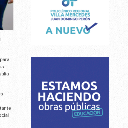
l
 para
os
salía
es
tante
cial