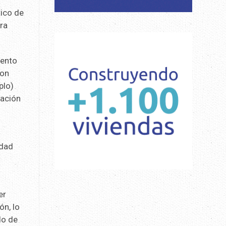
tico de
ara
iento
con
plo)
uación
idad
er
ón, lo
do de