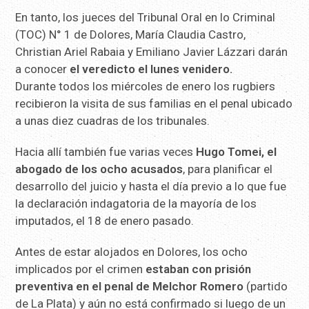
En tanto, los jueces del Tribunal Oral en lo Criminal
(TOC) N° 1 de Dolores, María Claudia Castro,
Christian Ariel Rabaia y Emiliano Javier Lázzari darán
a conocer
el veredicto el lunes venidero.
Durante todos los miércoles de enero los rugbiers
recibieron la visita de sus familias en el penal ubicado
a unas diez cuadras de los tribunales.
Hacia allí también fue varias veces
Hugo Tomei, el
abogado de los ocho acusados
, para planificar el
desarrollo del juicio y hasta el día previo a lo que fue
la declaración indagatoria de la mayoría de los
imputados, el 18 de enero pasado.
Antes de estar alojados en Dolores, los ocho
implicados por el crimen
estaban con prisión
preventiva en el penal de Melchor Romero
(partido
de La Plata) y aún no está confirmado si luego de un