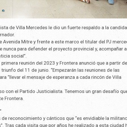
lista de Villa Mercedes le dio un fuerte respaldo a la candid
rnador.
Avenida Mitre y frente a este marco el titular del PJ merce
e nunca para defender el proyecto provincial y, acompañar a
ticia social”.
a primera reunión del 2023 y Frontera anunció que a partir de
 triunfo del 11 de junio. “Empezarán las reuniones de las
ra “llevar el mensaje de esperanza a cada rincón de Villa
iso con el Partido Justicialista. Tenemos un gran desafío qu
te Frontera.
”
de reconocimiento y cánticos que “es envidiable la militanc
 Tras cada visita que por años he realizado a esta ciudad 