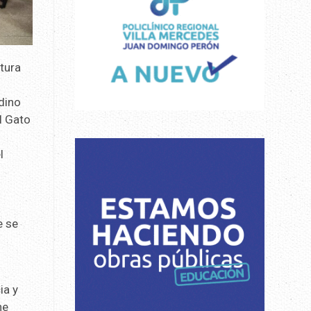
atura
dino
l Gato
l
e se
ia y
he