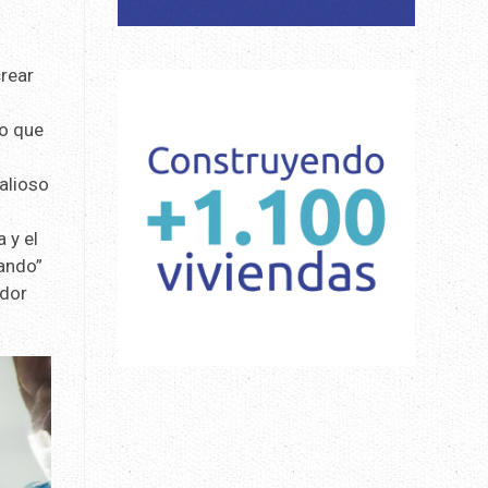
crear
lo que
alioso
 y el
sando”
ador