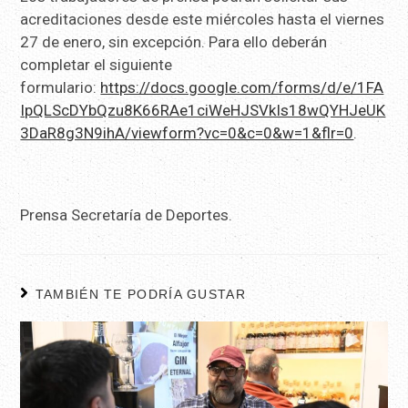
acreditaciones desde este miércoles hasta el viernes
27 de enero, sin excepción. Para ello deberán
completar el siguiente
formulario:
https://docs.google.com/forms/d/e/1FA
IpQLScDYbQzu8K66RAe1ciWeHJSVkIs18wQYHJeUK
3DaR8g3N9ihA/viewform?vc=0&c=0&w=1&flr=0
.
Prensa Secretaría de Deportes.
TAMBIÉN TE PODRÍA GUSTAR