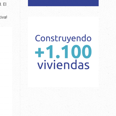
. El
iva!