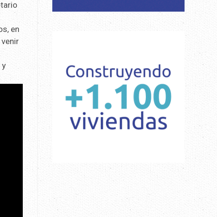
tario
os, en
 venir
 y