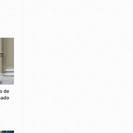
o de
sado