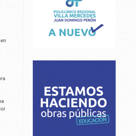
sen
ara
na
dor