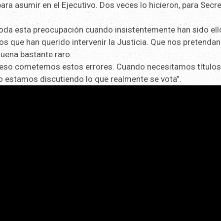
ara asumir en el Ejecutivo. Dos veces lo hicieron, para Secre
oda esta preocupación cuando insistentemente han sido ell
los que han querido intervenir la Justicia. Que nos pretendan
suena bastante raro.
or eso cometemos estos errores. Cuando necesitamos títulos
 estamos discutiendo lo que realmente se vota”.
Reproductor
de
video