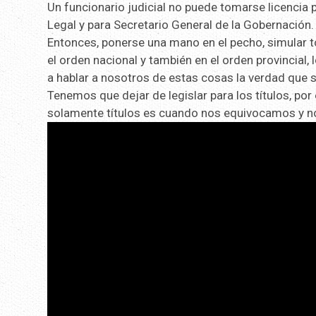
Un funcionario judicial no puede tomarse licencia p
Legal y para Secretario General de la Gobernación.
Entonces, ponerse una mano en el pecho, simular t
el orden nacional y también en el orden provincial, 
a hablar a nosotros de estas cosas la verdad que 
Tenemos que dejar de legislar para los títulos, p
solamente títulos es cuando nos equivocamos y no