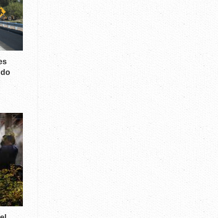
es
ndo
el