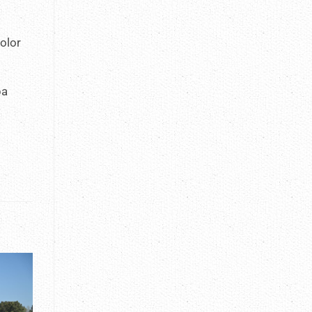
olor
ba