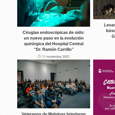
Levant
búsq
Cirugías endoscópicas de oído:
G
un nuevo paso en la evolución
quirúrgica del Hospital Central
“Dr. Ramón Carrillo”
11 noviembre, 2022
Veteranos de Malvinas brindaron