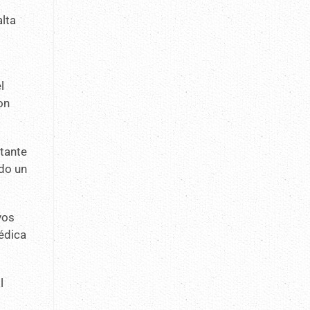
alta
l
on
tante
ndo un
vos
médica
l