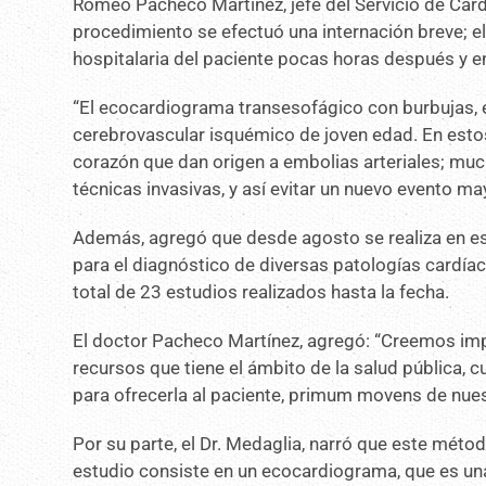
Romeo Pacheco Martínez, jefe del Servicio de Cardi
procedimiento se efectuó una internación breve; el
hospitalaria del paciente pocas horas después y 
“El ecocardiograma transesofágico con burbujas, e
cerebrovascular isquémico de joven edad. En estos 
corazón que dan origen a embolias arteriales; muc
técnicas invasivas, y así evitar un nuevo evento may
Además, agregó que desde agosto se realiza en e
para el diagnóstico de diversas patologías cardíac
total de 23 estudios realizados hasta la fecha.
El doctor Pacheco Martínez, agregó: “Creemos im
recursos que tiene el ámbito de la salud pública, 
para ofrecerla al paciente, primum movens de nues
Por su parte, el Dr. Medaglia, narró que este métod
estudio consiste en un ecocardiograma, que es una