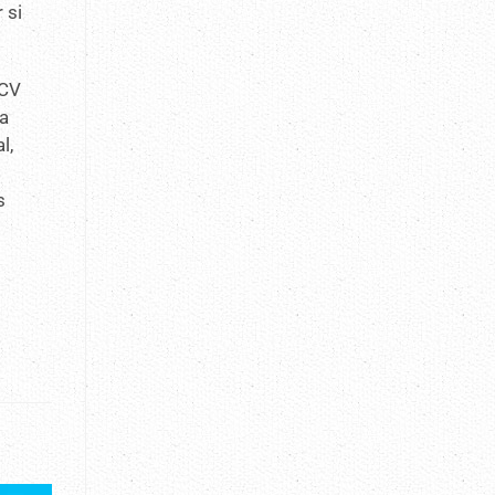
 si
ACV
na
l,
s