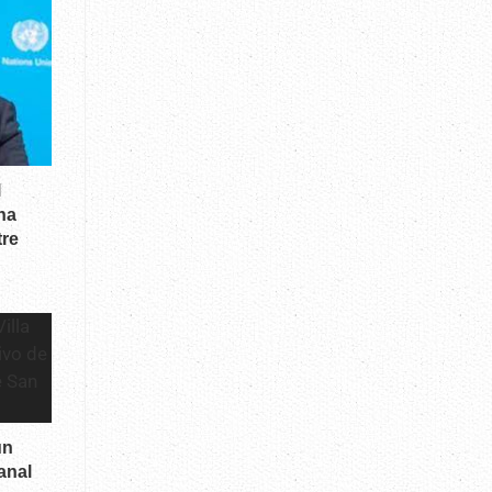
l
na
tre
un
anal