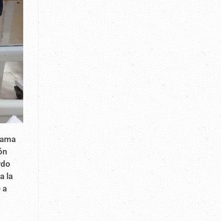
grama
ón
rdo
a la
 a