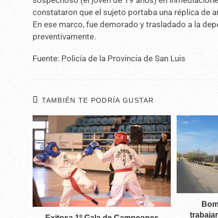
sospechoso (el joven de 19 años) en inmediaciones de
constataron que el sujeto portaba una réplica de 
En ese marco, fue demorado y trasladado a la depe
preventivamente.
Fuente: Policía de la Provincia de San Luis
TAMBIÉN TE PODRÍA GUSTAR
Bomb
trabaja
Exitosa 1º Gala de Campeones