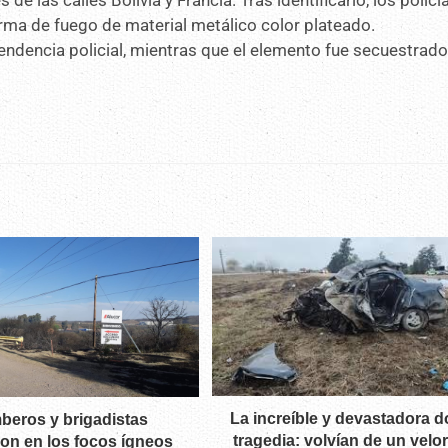
 las calles Bolivia y Francia. Tras identificarlo, los policí
arma de fuego de material metálico color plateado.
ndencia policial, mientras que el elemento fue secuestrad
La increíble y devastadora d
eros y brigadistas
tragedia: volvían de un velor
ron en los focos ígneos