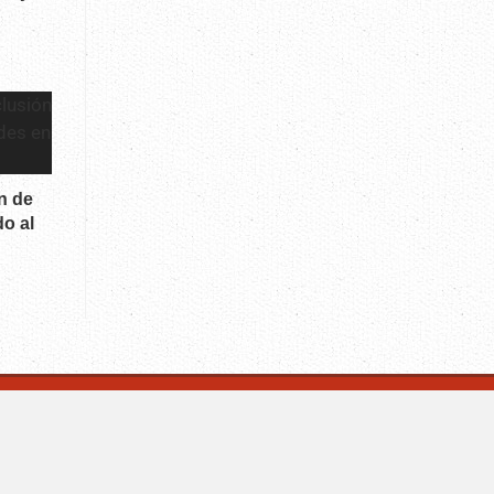
n de
o al