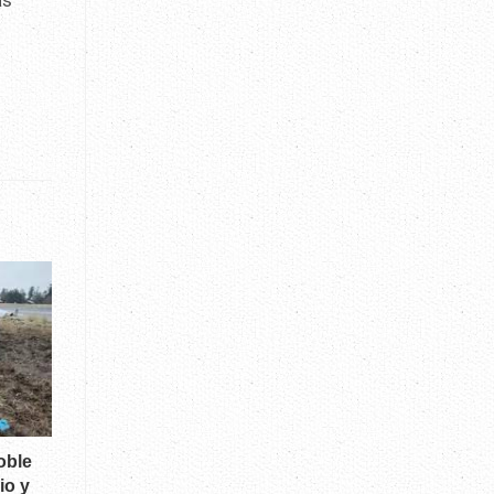
as
o
oble
io y