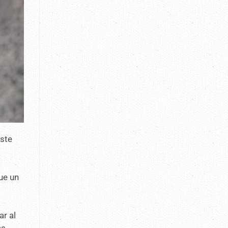
este
ue un
ar al