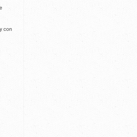
e
 y con