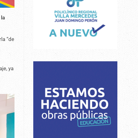
 la
rla “de
aje, ya