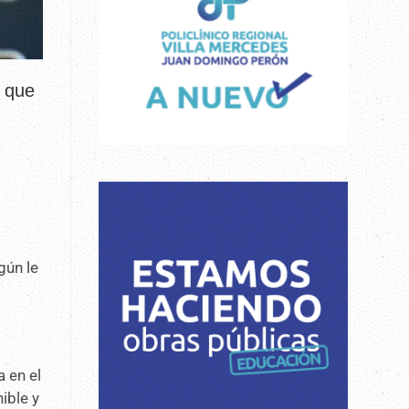
s que
gún le
 en el
ible y