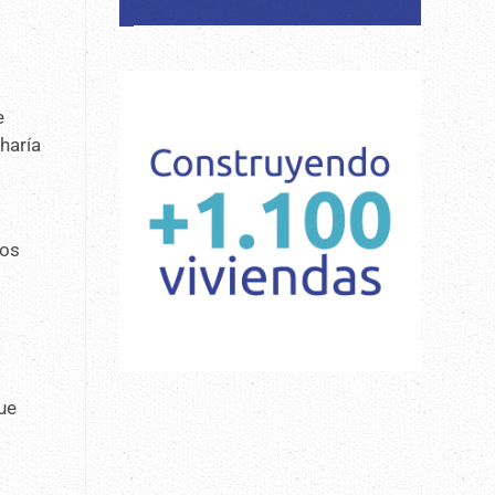
e
 haría
mos
ue