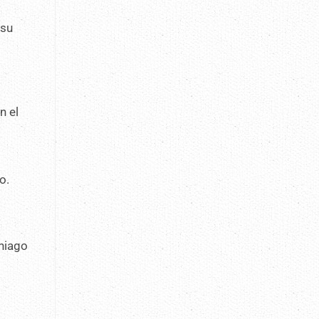
 su
n el
o.
Thiago