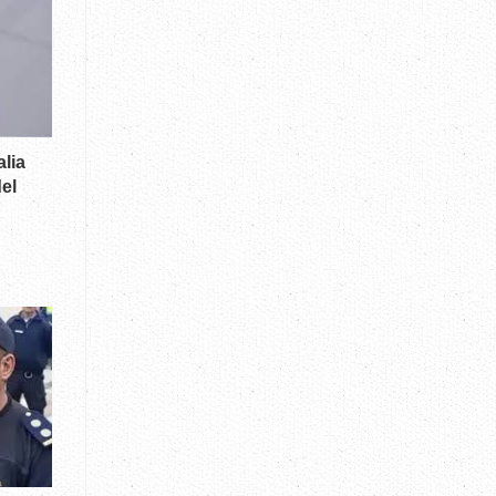
alia
el