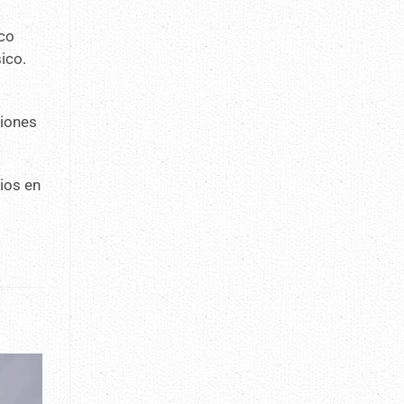
ico
ico.
ciones
rios en