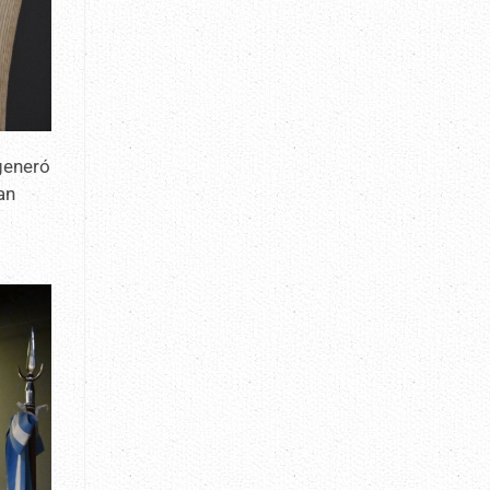
 generó
an