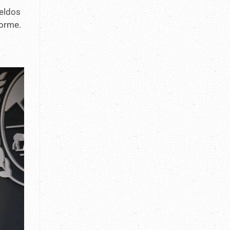
ueldos
forme.