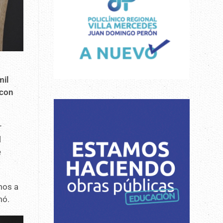
mil
 con
r
l
e
mos a
mó.