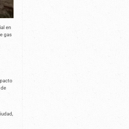
ial en
de gas
mpacto
 de
iudad,