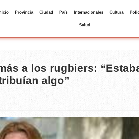
nicio
Provincia
Ciudad
País
Internacionales
Cultura
Poli
Salud
más a los rugbiers: “Estab
tribuían algo”
s