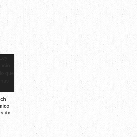
ich
émico
es de