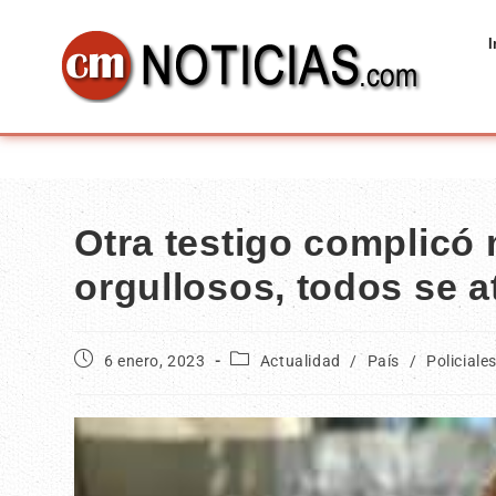
I
Otra testigo complicó 
orgullosos, todos se a
6 enero, 2023
Actualidad
/
País
/
Policiale