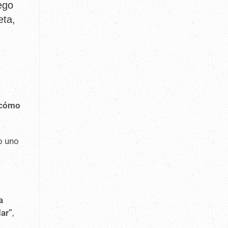
ego
eta,
i cómo
o uno
a
dar”
,