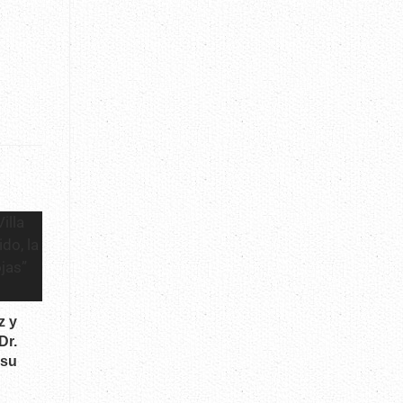
z y
Dr.
 su