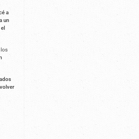
cé a
a un
 el
 los
n
sados
volver