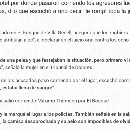
otel por donde pasaron corriendo los agresores lu
 dijo que escuchó a uno decir “le rompí toda la j
icado en El Bosque de Villa Gesell, aseguró que los rugbiers
tribuían algo”, al declarar en el juicio oral contra los ocho
r de una pelea y que festejaban la situación, pero primero v
o”
, señaló la mujer en el tribunal de Dolores.
 de los acusados pasó corriendo por el lugar, escuchó com
a, estaba llena de sangre”.
sí salió corriendo Máximo Thomsen por El Bosque
 le marqué el lugar a los policías. También señalé en la sal
, la camisa desabrochada y su pelo son imposibles de olvi