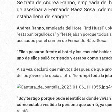
Se trata de Andrea Ranno, empleada del h
de asesinar a Fernando Báez Sosa. Además,
estaba llena de sangre”.
Andrea Ranno
, empleada del Hotel “Inti Huasi” ub
“estaban orgullosos” y “festejaban porque todos se a
acusados por el crimen de Fernando Báez Sosa.
“Ellos pasaron frente al hotel y los escuché habla
uno de ellos salió corriendo y estaba como sacad
A su vez, declaró que minutos después de que uno
de los jóvenes le decía a otro
“le rompí toda la jet
A
“Soy testigo porque pude identificar donde vivían y
cómo estaba vestida la persona que corrió, ya que
relató.