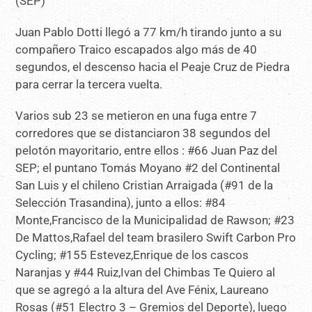
(SEP)
Juan Pablo Dotti llegó a 77 km/h tirando junto a su
compañero Traico escapados algo más de 40
segundos, el descenso hacia el Peaje Cruz de Piedra
para cerrar la tercera vuelta.
Varios sub 23 se metieron en una fuga entre 7
corredores que se distanciaron 38 segundos del
pelotón mayoritario, entre ellos : #66 Juan Paz del
SEP; el puntano Tomás Moyano #2 del Continental
San Luis y el chileno Cristian Arraigada (#91 de la
Selección Trasandina), junto a ellos: #84
Monte,Francisco de la Municipalidad de Rawson; #23
De Mattos,Rafael del team brasilero Swift Carbon Pro
Cycling; #155 Estevez,Enrique de los cascos
Naranjas y #44 Ruiz,Ivan del Chimbas Te Quiero al
que se agregó a la altura del Ave Fénix, Laureano
Rosas (#51 Electro 3 – Gremios del Deporte), luego