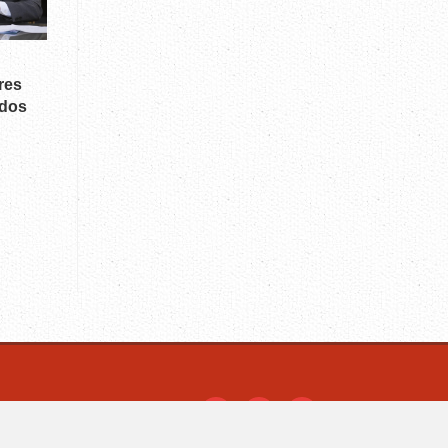
res
ados