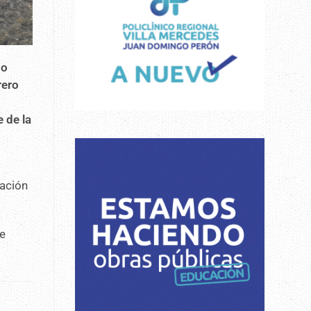
go
rero
 de la
uación
se