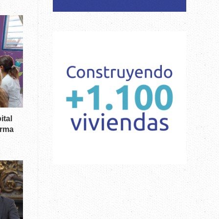
ital
irma