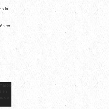
bo la
rónico