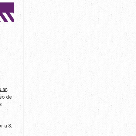
.ar
,
aso de
as
r a 8;