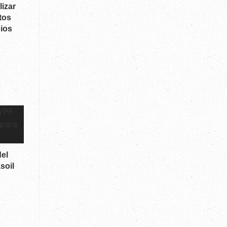
izar
tos
pios
el
soil