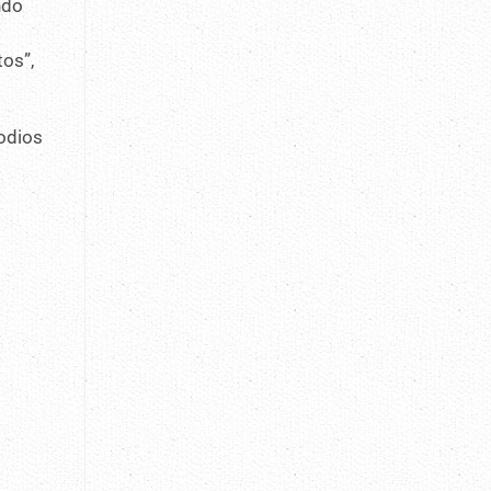
ndo
tos”,
odios