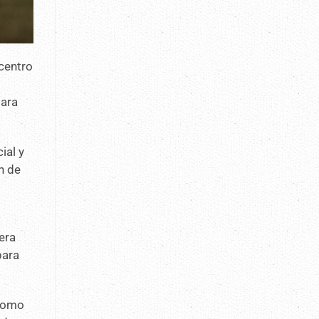
icentro
para
ial y
n de
era
para
 como