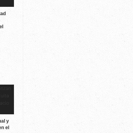
tad
s
el
al y
en el