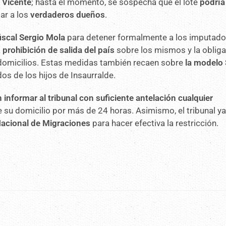
n Vicente
; hasta el momento, se sospecha que el lote
podría
ar a los
verdaderos dueños
.
fiscal Sergio Mola
para detener formalmente a los imputado
a
prohibición de salida del país
sobre los mismos y la oblig
s domicilios. Estas medidas también recaen sobre
la modelo 
 dos de los hijos de Insaurralde.
 informar al tribunal con suficiente antelación cualquier
su domicilio por más de 24 horas. Asimismo, el tribunal y
Nacional de Migraciones
para hacer efectiva la restricción.