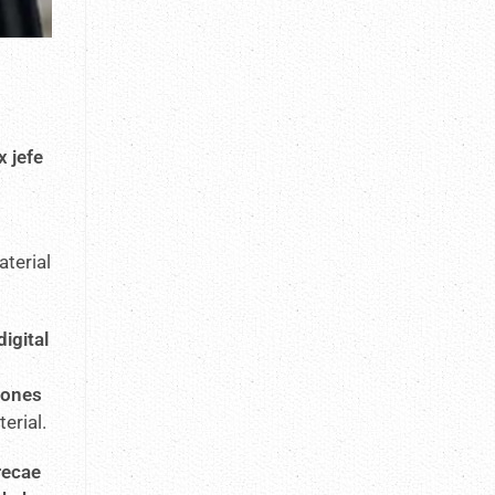
e
x jefe
terial
igital
iones
erial.
 recae