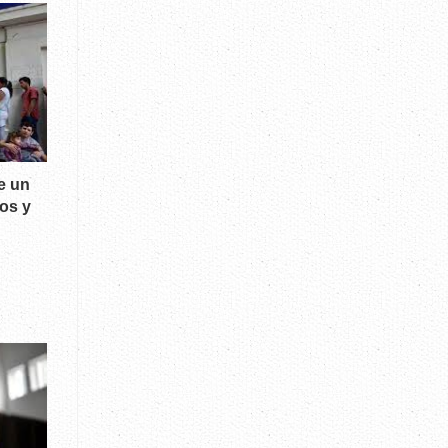
e un
os y