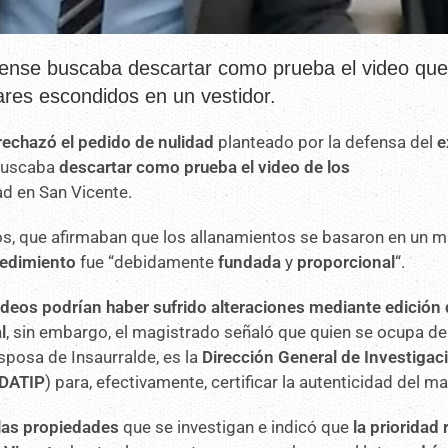
rense buscaba descartar como prueba el video qu
ares escondidos en un vestidor.
rechazó el pedido de nulidad
planteado por la defensa del
e
 buscaba
descartar como prueba el video de los
d en San Vicente.
, que afirmaban que los allanamientos se basaron en un ma
cedimiento
fue “debidamente
fundada
y
proporcional
“.
videos podrían haber sufrido alteraciones mediante edición d
l
, sin embargo, el magistrado señaló que quien se ocupa de
esposa de Insaurralde, es la
Dirección General de Investigac
DATIP
) para, efectivamente, certificar la autenticidad del mat
las propiedades
que se investigan e indicó que
la prioridad