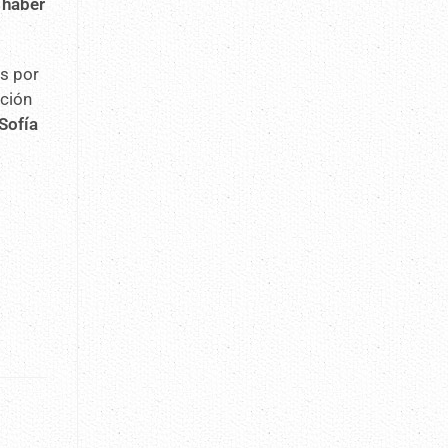
 haber
s por
ación
Sofía
a