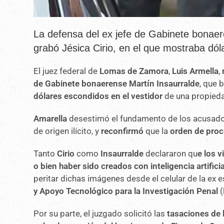
La defensa del ex jefe de Gabinete bonae
grabó Jésica Cirio, en el que mostraba dól
El juez federal de
Lomas de Zamora
,
Luis Armella
,
de Gabinete bonaerense
Martín Insaurralde
, que
dólares
escondidos en el vestidor
de una propieda
Amarella
desestimó el fundamento de los acusados
de origen ilícito, y
reconfirmó
que la
orden de pro
Tanto
Cirio
como
Insaurralde
declararon qu
e los 
o bien haber sido creados con inteligencia artificia
peritar dichas imágenes desde el celular de la ex 
y Apoyo Tecnológico para la Investigación Penal
(
Por su parte, el juzgado solicitó las
tasaciones de 