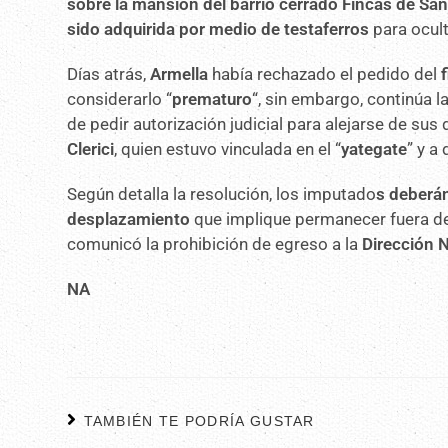
sobre la mansión del barrio cerrado Fincas de Sa
sido adquirida por medio de testaferros
para ocult
Días atrás,
Armella
había rechazado el pedido del
considerarlo “
prematuro
“, sin embargo, continúa l
de pedir autorización judicial para alejarse de su
Clerici
, quien estuvo vinculada en el “
yategate
” y a
Según detalla la resolución, los imputado
s deberán
desplazamiento
que implique permanecer fuera de 
comunicó la prohibición de egreso a la
Dirección 
NA
TAMBIÉN TE PODRÍA GUSTAR