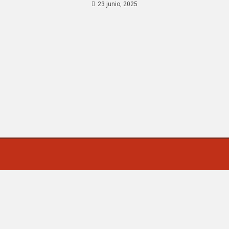
23 junio, 2025
M Noticias.com | Villa Mercedes - San Luis -Argentina