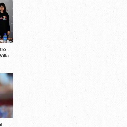
tro
illa
l