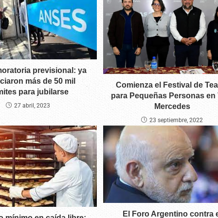
ratoria previsional: ya
iciaron más de 50 mil
Comienza el Festival de Tea
mites para jubilarse
para Pequeñas Personas en V
27 abril, 2023
Mercedes
23 septiembre, 2022
El Foro Argentino contra e
io mínimo en caída libre: