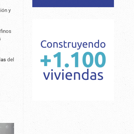
ión y
 finos
s
das
del