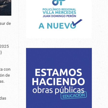
sur de
 2025
S)
a con
ión de
as.
odas