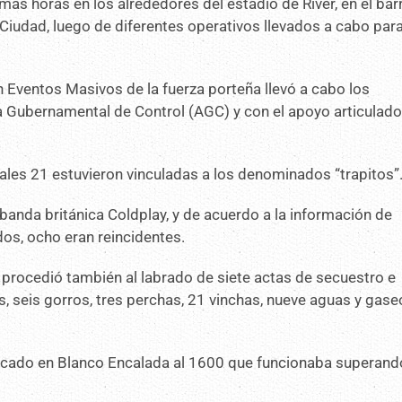
mas horas en los alrededores del estadio de River, en el bar
a Ciudad, luego de diferentes operativos llevados a cabo par
n Eventos Masivos de la fuerza porteña llevó a cabo los
 Gubernamental de Control (AGC) y con el apoyo articulado
cuales 21 estuvieron vinculadas a los denominados “trapitos”
a banda británica Coldplay, y de acuerdo a la información de
dos, ocho eran reincidentes.
 procedió también al labrado de siete actas de secuestro e
as, seis gorros, tres perchas, 21 vinchas, nueve aguas y gas
bicado en Blanco Encalada al 1600 que funcionaba superand