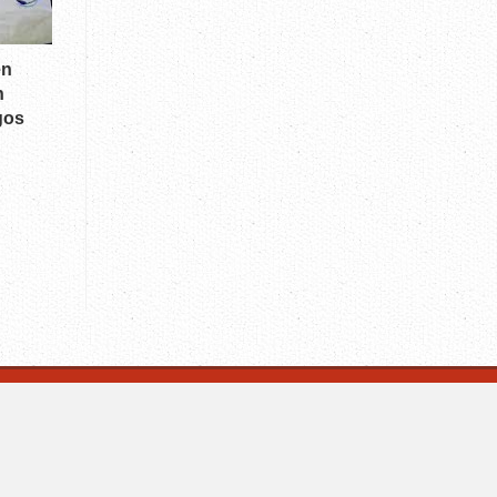
en
n
gos