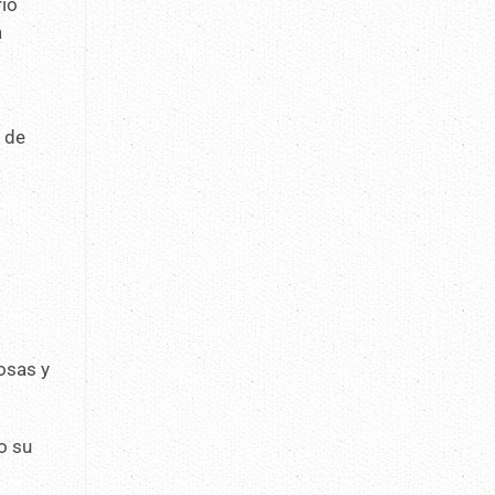
rio
a
 de
.
eosas y
o su