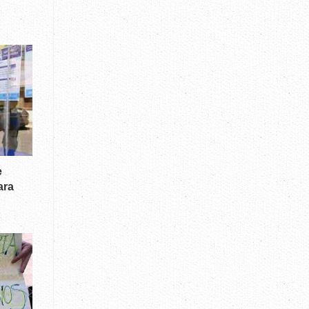
e
ara