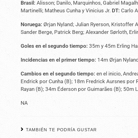
Brasil:
Alisson; Danilo, Marquinhos, Gabriel Magal
Martinelli; Matheus Cunha y Vinicius Jr.
DT:
Carlo A
Noruega:
Ørjan Nyland; Julian Ryerson, Kristoffer 
Sander Berge, Patrick Berg; Alexander Sørloth, Erl
Goles en el segundo tiempo:
35m y 45m Erling Haa
Incidencias en el primer tiempo:
14m Ørjan Nyland 
Cambios en el segundo tiempo:
en el inicio, Andr
Endrick por Cunha (B); 18m Fredrick Aursnes por R
Rayan (B); 34m Éderson por Guimarães (B); 50m L
NA
TAMBIÉN TE PODRÍA GUSTAR