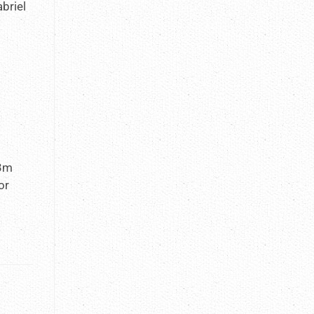
briel
13m
or