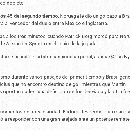
ico doblete.
 los 45 del segundo tiempo
, Noruega le dio un golpazo a Bras
rá al vencedor del duelo entre México e Inglaterra.
as a los tres minutos, cuando Patrick Berg marcó para Nor
e Alexander Sørloth en el inicio de la jugada.
ntarse cuando el árbitro sancionó un penal, aunque Ørjan N
.
mismo durante varios pasajes del primer tiempo y Brasil gen
cius que no encontró destino de gol, mientras que Martin
oportunidades: una definición se fue desviada y la otra fu
 momentos de poca claridad. Endrick desperdició un mano 
ió a responder con una gran atajada ante un potente remate