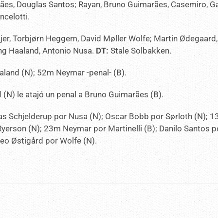
hães, Douglas Santos; Rayan, Bruno Guimarães, Casemiro, Ga
ncelotti.
Ajer, Torbjørn Heggem, David Møller Wolfe; Martin Ødegaard,
ing Haaland, Antonio Nusa.
DT:
Stale Solbakken.
land (N); 52m Neymar -penal- (B).
(N) le atajó un penal a Bruno Guimarães (B).
eas Schjelderup por Nusa (N); Oscar Bobb por Sørloth (N); 
yerson (N); 23m Neymar por Martinelli (B); Danilo Santos p
eo Østigård por Wolfe (N).