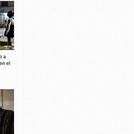
o a
en el