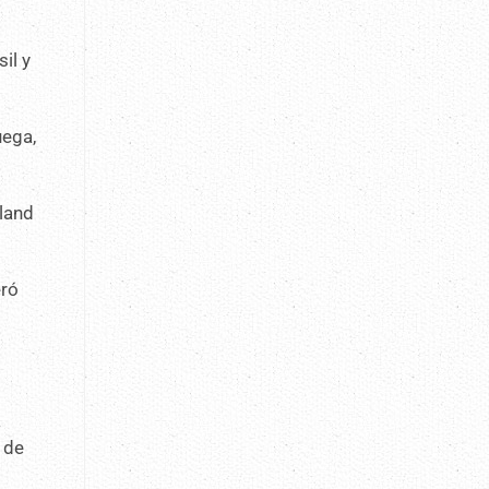
il y
uega,
yland
eró
e
a
 de