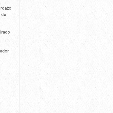
urdazo
ó de
pirado
cador.